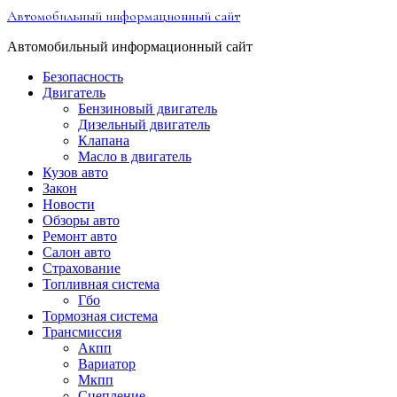
Перейти
Автомобильный информационный сайт
к
содержимому
Автомобильный информационный сайт
Безопасность
Двигатель
Бензиновый двигатель
Дизельный двигатель
Клапана
Масло в двигатель
Кузов авто
Закон
Новости
Обзоры авто
Ремонт авто
Салон авто
Страхование
Топливная система
Гбо
Тормозная система
Трансмиссия
Акпп
Вариатор
Мкпп
Сцепление