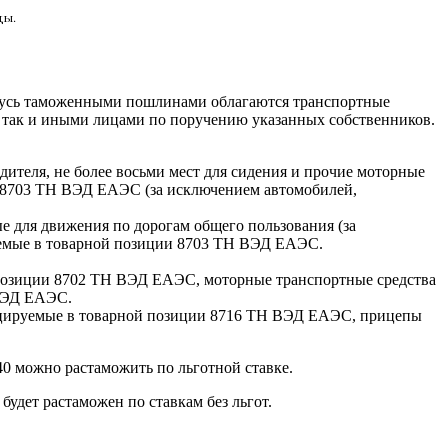
цы.
арусь таможенными пошлинами облагаются транспортные
, так и иными лицами по поручению указанных собственников.
ителя, не более восьми мест для сидения и прочие моторные
и 8703 ТН ВЭД ЕАЭС (за исключением автомобилей,
е для движения по дорогам общего пользования (за
уемые в товарной позиции 8703 ТН ВЭД ЕАЭС.
й позиции 8702 ТН ВЭД ЕАЭС, моторные транспортные средства
 ВЭД ЕАЭС.
фицируемые в товарной позиции 8716 ТН ВЭД ЕАЭС, прицепы
0 можно растаможить по льготной ставке.
удет растаможен по ставкам без льгот.