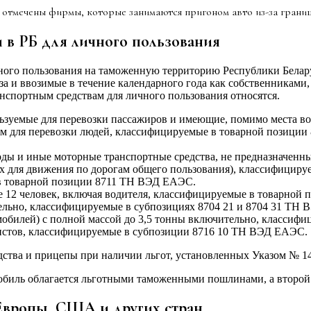
 отмечены фирмы, которые занимаются пригоном авто из-за грани
 в РБ для личного пользования
чного пользования на таможенную территорию Республики Бел
за и ввозимые в течение календарного года как собственниками
анспортным средствам для личного пользования относятся.
зуемые для перевозки пассажиров и имеющие, помимо места вод
ом для перевозки людей, классифицируемые в товарной позици
ходы и иные моторные транспортные средства, не предназначенны
х для движения по дорогам общего пользования), классифицир
 в товарной позиции 8711 ТН ВЭД ЕАЭС.
ее 12 человек, включая водителя, классифицируемые в товарно
тельно, классифицируемые в субпозициях 8704 21 и 8704 31 ТН
мобилей) с полной массой до 3,5 тонны включительно, класси
ристов, классифицируемые в субпозиции 8716 10 ТН ВЭД ЕАЭС.
ства и прицепы при наличии льгот, установленных Указом № 14
биль облагается льготными таможенными пошлинами, а второй б
 Европы, США и других стран