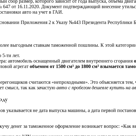
 сбор размер, которого зависит от года выпуска, объема двига
 647 от 16.11.2020. Документ подтверждающий внесение утильс
становки авто на учет в ГАИ.
основании Приложения 2 к Указу №443 Президента Республики Бе
олее выгодным ставкам таможенной пошлины. К этой категории
5-ти лет.
ра: автомобиль оснащенный двигателем внутреннего сгорания
иловой агрегат
объемом от 1500 см
³ до 1800 см
³ взымается тамо
перегонщиков считаются «непроходными». Это объясняется тем, 
т смысл, так как зачастую
авто с пробегом дешевле купить на а
оду
нов указывается не дата выпуска машины, а дата первой постано
 кучу денег за таможенное оформление возникает вопрос: «Как в