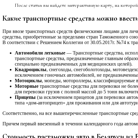
После статьи вы найдете интерактивную карту, на которой
Какие транспортные средства можно ввести
При ввозе транспортных средств физическими лицами для ли
средства, приобретенные за пределами стран Таможенного сою
В соответствии с Решением Коллегии от 30.05.2017г. №74 к тр
Автомобили легковые
— Транспортные средства, исполь
транспортные средства, предназначенные главным образ
специально предназначенных для медицинских целей).
Квадроциклы
, снегоходы, снегоболотоходы, мотовезде
исключением гоночных автомобилей, не предназначенны
Мотоциклы
, мопеды, мотороллеры, классифицируемые
Моторные
транспортные средства для перевозки не бол
для перевозки грузов с полной массой до 5 тонн включи
Прицепы
(за исключением прицепов для перевозки авто
типа «дом-автоприцеп» для проживания или для автоту
Соответственно, на все вышеперечисленные транспортные сред
Причем первый ввезенный в течении календарного года автомо
Стоимость растаможки авто в Беларуси из