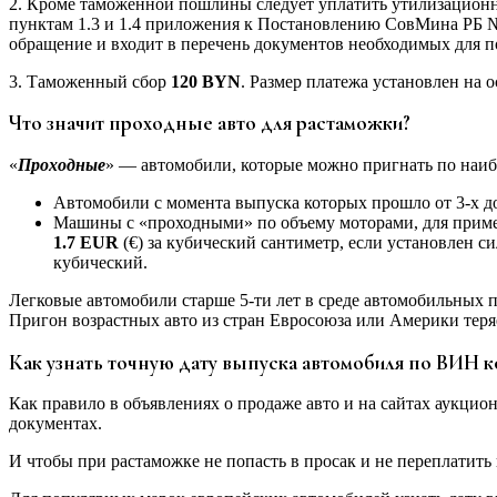
2. Кроме таможенной пошлины следует уплатить утилизационный
пунктам 1.3 и 1.4 приложения к Постановлению СовМина РБ №
обращение и входит в перечень документов необходимых для по
3. Таможенный сбор
120 BYN
. Размер платежа установлен на 
Что значит проходные авто для растаможки?
«
Проходные
» — автомобили, которые можно пригнать по наиб
Автомобили с момента выпуска которых прошло от 3-х до 
Машины с «проходными» по объему моторами, для приме
1.7 EUR
(€) за кубический сантиметр, если установлен с
кубический.
Легковые автомобили старше 5-ти лет в среде автомобильных 
Пригон возрастных авто из стран Евросоюза или Америки теряе
Как узнать точную дату выпуска автомобиля по ВИН к
Как правило в объявлениях о продаже авто и на сайтах аукцио
документах.
И чтобы при растаможке не попасть в просак и не переплатить