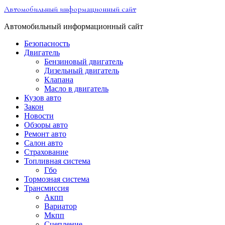
Перейти
Автомобильный информационный сайт
к
содержимому
Автомобильный информационный сайт
Безопасность
Двигатель
Бензиновый двигатель
Дизельный двигатель
Клапана
Масло в двигатель
Кузов авто
Закон
Новости
Обзоры авто
Ремонт авто
Салон авто
Страхование
Топливная система
Гбо
Тормозная система
Трансмиссия
Акпп
Вариатор
Мкпп
Сцепление