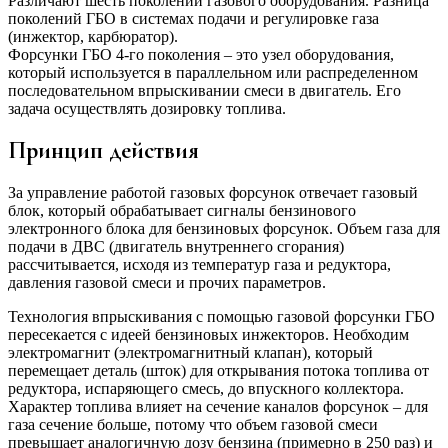
Различают шесть поколений газового оборудования. Разница
поколений ГБО в системах подачи и регулировке газа
(инжектор, карбюратор).
Форсунки ГБО 4-го поколения – это узел оборудования,
который используется в параллельном или распределенном
последовательном впрыскивании смеси в двигатель. Его
задача осуществлять дозировку топлива.
Принцип действия
За управление работой газовых форсунок отвечает газовый
блок, который обрабатывает сигналы бензинового
электронного блока для бензиновых форсунок. Объем газа для
подачи в ДВС (двигатель внутреннего сгорания)
рассчитывается, исходя из температур газа и редуктора,
давления газовой смеси и прочих параметров.
Технология впрыскивания с помощью газовой форсунки ГБО
пересекается с идеей бензиновых инжекторов. Необходим
электромагнит (электромагнитный клапан), который
перемещает деталь (шток) для открывания потока топлива от
редуктора, испаряющего смесь, до впускного коллектора.
Характер топлива влияет на сечение каналов форсунок – для
газа сечение больше, потому что объем газовой смеси
превышает аналогичную дозу бензина (примерно в 250 раз) и