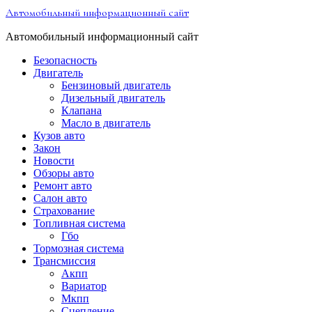
Перейти
Автомобильный информационный сайт
к
содержимому
Автомобильный информационный сайт
Безопасность
Двигатель
Бензиновый двигатель
Дизельный двигатель
Клапана
Масло в двигатель
Кузов авто
Закон
Новости
Обзоры авто
Ремонт авто
Салон авто
Страхование
Топливная система
Гбо
Тормозная система
Трансмиссия
Акпп
Вариатор
Мкпп
Сцепление