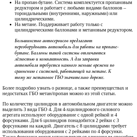
На пропан-бутане. Система комплектуется пропановым
редуктором и работает с любыми видами баллонов –
тороидальными (внутренними, наружными) или
цилиндрическими.
На метане. Поддерживает работу только с
цилиндрическими баллонами и метановым редуктором.
Большинство автосервисов предлагают
переоборудовать автомобиль для работы на пропане-
бутане. Баллоны такой системы отличаются
лёгкостью и компактность. А для заправки
автомобиля требуется намного меньше времени по
сравнению с системой, работающей на метане. К
тому же метановое ГБО значительно дороже.
Более подробно узнать о разнице, а также преимуществах и
недостатках ГБО метан/пропан можно из этой статьи.
По количеству цилиндров в автомобильном двигателе можно
выделить 3 вида ГБО 4. Для 4-хцилиндрового силового
агрегата используют оборудование с одной рейкой и 4
форсунками. Для 6 цилиндров понадобится 2 рейки с 3
форсунками на каждой. Двигатель с 8 цилиндрами требует
использования оборудования с 2 рейками по 4 форсунки.
Также форсунки могут устанавливаться одиночным способом.