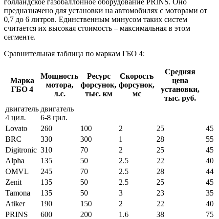
голландское газобаллонное оборудование PRINS. Оно
предназначено для установки на автомобилях с моторами от
0,7 до 6 литров. Единственным минусом таких систем
считается их высокая стоимость – максимальная в этом
сегменте.
Сравнительная таблица по маркам ГБО 4:
Средняя
Мощность
Ресурс
Скорость
Марка
цена
мотора,
форсунок,
форсунок,
ГБО 4
установки,
л.с.
тыс. км
мс
тыс. руб.
двигатель
двигатель
4 цил.
6-8 цил.
Lovato
260
100
2
25
45
BRC
330
300
1
28
55
Digitronic
310
70
2
25
45
Alpha
135
50
2.5
22
40
OMVL
245
70
2.5
28
44
Zenit
135
50
2.5
25
45
Tamona
135
50
3
23
35
Atiker
190
150
2
22
40
PRINS
600
200
1.6
38
75