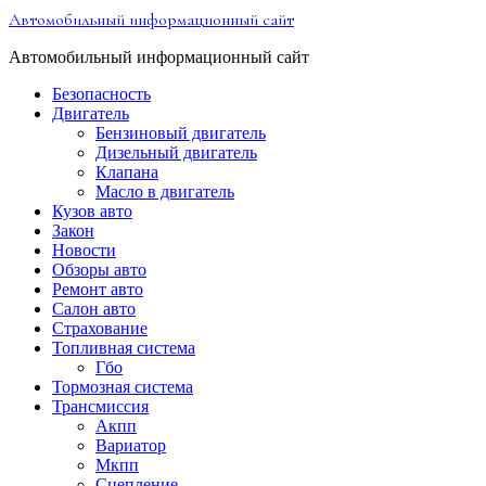
Перейти
Автомобильный информационный сайт
к
содержимому
Автомобильный информационный сайт
Безопасность
Двигатель
Бензиновый двигатель
Дизельный двигатель
Клапана
Масло в двигатель
Кузов авто
Закон
Новости
Обзоры авто
Ремонт авто
Салон авто
Страхование
Топливная система
Гбо
Тормозная система
Трансмиссия
Акпп
Вариатор
Мкпп
Сцепление