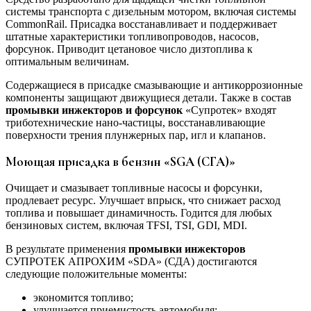
системы транспорта с дизельным мотором, включая системы
CommonRail. Присадка восстанавливает и поддерживает
штатные характеристики топливопроводов, насосов,
форсунок. Приводит цетановое число дизтоплива к
оптимальным величинам.
Содержащиеся в присадке смазывающие и антикоррозионные
компоненты защищают движущиеся детали. Также в состав
промывки инжекторов и форсунок
«Супротек» входят
триботехнические нано-частицы, восстанавливающие
поверхности трения плунжерных пар, игл и клапанов.
Моющая присадка в бензин «SGA (СГА)»
Очищает и смазывает топливные насосы и форсунки,
продлевает ресурс. Улучшает впрыск, что снижает расход
топлива и повышает динамичность. Годится для любых
бензиновых систем, включая TFSI, TSI, GDI, MDI.
В результате применения
промывки инжекторов
СУПРОТЕК АПРОХИМ «SDA» (СДА) достигаются
следующие положительные моменты:
экономится топливо;
улучшается приемистость автомобиля;