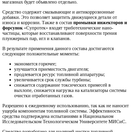
магазинах будет объявлено отдельно.
Средство содержит смазывающие и антикоррозионные
добавки. Это позволяет защитить движущиеся детали от
износа и коррозии. Также в состав
промывки инжекторов и
форсунок
«Супротек» входят триботехнические нано-
частицы, которые восстанавливают поверхности трения
плунжерных пар, игл и клапанов.
В результате применения данного состава достигаются
следующие положительные моменты:
экономится горючее;
улучшается приемистость двигателя;
продлевается ресурс топливной аппаратуры;
увеличивается срок службы турбины;
снижается содержание токсических примесей в
выхлопе, снижается нагрузка на катализаторы системы
очистки отработанных газов.
Разрешено к ежедневному использованию, так как не наносит
ущерба компонентам топливной системы. Эффективность
средства подтверждена испытаниями в Национальном
Исследовательском Технологическом Университете МИСиС.
Средство разработано для щадящей чистки топливной