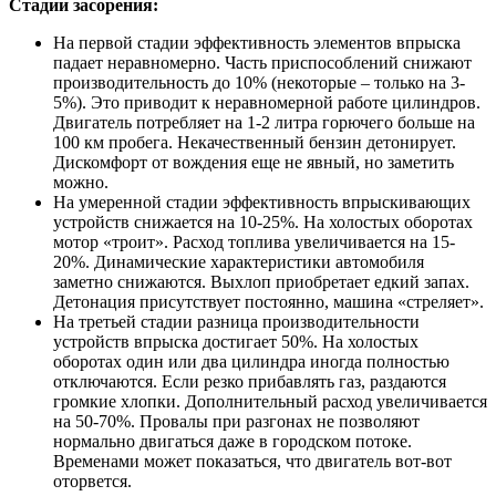
Стадии засорения:
На первой стадии эффективность элементов впрыска
падает неравномерно. Часть приспособлений снижают
производительность до 10% (некоторые – только на 3-
5%). Это приводит к неравномерной работе цилиндров.
Двигатель потребляет на 1-2 литра горючего больше на
100 км пробега. Некачественный бензин детонирует.
Дискомфорт от вождения еще не явный, но заметить
можно.
На умеренной стадии эффективность впрыскивающих
устройств снижается на 10-25%. На холостых оборотах
мотор «троит». Расход топлива увеличивается на 15-
20%. Динамические характеристики автомобиля
заметно снижаются. Выхлоп приобретает едкий запах.
Детонация присутствует постоянно, машина «стреляет».
На третьей стадии разница производительности
устройств впрыска достигает 50%. На холостых
оборотах один или два цилиндра иногда полностью
отключаются. Если резко прибавлять газ, раздаются
громкие хлопки. Дополнительный расход увеличивается
на 50-70%. Провалы при разгонах не позволяют
нормально двигаться даже в городском потоке.
Временами может показаться, что двигатель вот-вот
оторвется.