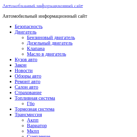
Перейти
Автомобильный информационный сайт
к
содержимому
Автомобильный информационный сайт
Безопасность
Двигатель
Бензиновый двигатель
Дизельный двигатель
Клапана
Масло в двигатель
Кузов авто
Закон
Новости
Обзоры авто
Ремонт авто
Салон авто
Страхование
Топливная система
Гбо
Тормозная система
Трансмиссия
Акпп
Вариатор
Мкпп
Сцепление