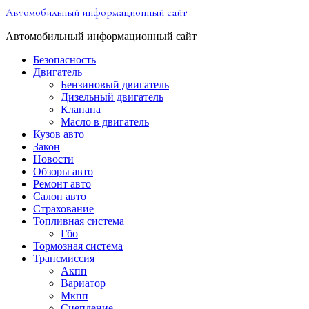
Перейти
Автомобильный информационный сайт
к
содержимому
Автомобильный информационный сайт
Безопасность
Двигатель
Бензиновый двигатель
Дизельный двигатель
Клапана
Масло в двигатель
Кузов авто
Закон
Новости
Обзоры авто
Ремонт авто
Салон авто
Страхование
Топливная система
Гбо
Тормозная система
Трансмиссия
Акпп
Вариатор
Мкпп
Сцепление