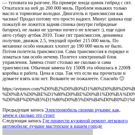
— туповата на разгоне. На примере хонда цивик гибрид с свт.
Откатался на ней до 200 000 миль. Проблем никаких только
масло и тормозные колодки. Двигатель и трансмиссия как
часики! Продал потому что просто надоел. Минус цивика еще
пожалуй не ложится задняя спинка (внутри гибридные
батареи), не лыжи не удочки ничего не влезает :), еще один
авто субару аутбак 2010. Тоже свт трансмиссия, динамика
получше, движок 2.5, текущий пробег 215 000 миль. По
механике особо никаких хлопот до 190 000 миль не было.
Потом полетела трансмиссия. Сама трансмиссия в порядке и
ломаться там особо нечему. Полетел электронный блок
управления. Замена стоит столько же сколько и сама
трансмиссия. Обычная замена б/у 1500$ эта обошлась в 2200$
коробка и работа. Цена в сша. Так что если вы прочитали и
думаете взять или нет. Возьмите не пожалеете. Спасибо 🙂
https://avtonov.com/%D0%B2%D0%B0%D1%80%D0%B8%
%D0%BA%D0%BE%D1%80%D0%BE%D0%B1%D0%BA%D0%
%D0%BF%D0%B5%D1%80%D0%B5%D0%B4%D0%B0%D1%8
Предыдущая запись
Электромобиль своими руками: как,
зачем и сколько это стоит
Следующая запись
Где провести кузовной ремонт легкового
автомобиля: лучшие мастерские в вашем городе