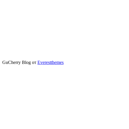
GuCherry Blog от
Everestthemes