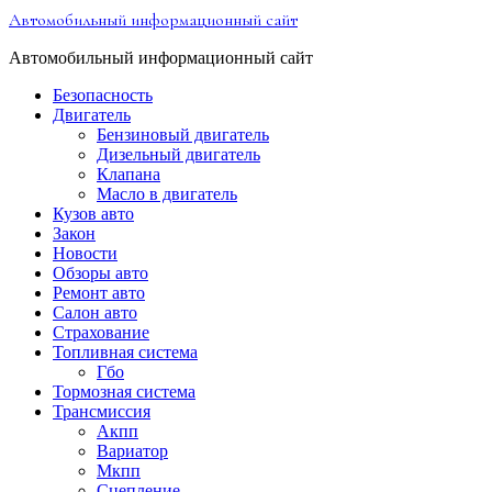
Перейти
Автомобильный информационный сайт
к
содержимому
Автомобильный информационный сайт
Безопасность
Двигатель
Бензиновый двигатель
Дизельный двигатель
Клапана
Масло в двигатель
Кузов авто
Закон
Новости
Обзоры авто
Ремонт авто
Салон авто
Страхование
Топливная система
Гбо
Тормозная система
Трансмиссия
Акпп
Вариатор
Мкпп
Сцепление