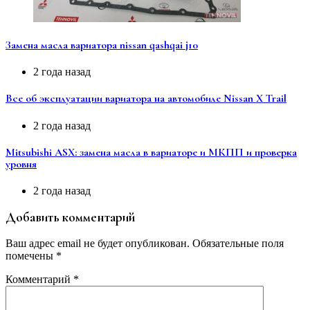
Замена масла вариатора nissan qashqai j10
2 года назад
Все об эксплуатации вариатора на автомобиле Nissan X Trail
2 года назад
Mitsubishi ASX: замена масла в вариаторе и МКПП и проверка
уровня
2 года назад
Добавить комментарий
Ваш адрес email не будет опубликован.
Обязательные поля
помечены
*
Комментарий
*