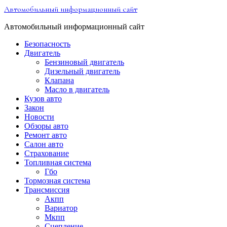
Перейти
Автомобильный информационный сайт
к
содержимому
Автомобильный информационный сайт
Безопасность
Двигатель
Бензиновый двигатель
Дизельный двигатель
Клапана
Масло в двигатель
Кузов авто
Закон
Новости
Обзоры авто
Ремонт авто
Салон авто
Страхование
Топливная система
Гбо
Тормозная система
Трансмиссия
Акпп
Вариатор
Мкпп
Сцепление