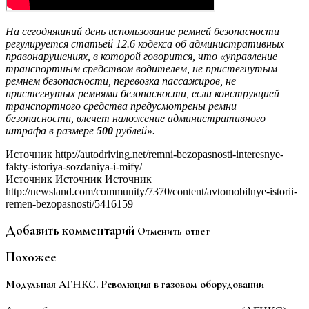
На сегодняшний день использование ремней безопасности
регулируется статьей 12.6 кодекса об административных
правонарушениях, в которой говорится, что «управление
транспортным средством водителем, не пристегнутым
ремнем безопасности, перевозка пассажиров, не
пристегнутых ремнями безопасности, если конструкцией
транспортного средства предусмотрены ремни
безопасности, влечет наложение административного
штрафа в размере
500
рублей».
Источник http://autodriving.net/remni-bezopasnosti-interesnye-
fakty-istoriya-sozdaniya-i-mify/
Источник Источник Источник
http://newsland.com/community/7370/content/avtomobilnye-istorii-
remen-bezopasnosti/5416159
Добавить комментарий
Отменить ответ
Похожее
Модульная АГНКС. Революция в газовом оборудовании