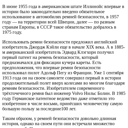
В июне 1955 года в американском штате Иллинойс впервые в
истории было законодательно введено обязательное
использование в автомобилях ремней безопасности, в 1957
году — на территории всей Швеции, далее — по разным
странам Европы, в СССР такое обязательство добралось в
1975 году.
Использовать ремни безопасности предложил английский
изобретатель Джордж Кэйли еще в начале XIX века. А в 1885-
м американский изобретатель Эдвард Клэгхорн получил
первый патент на ремень безопасности, который
предназначался для фиксации кучера кареты. Есть
предположения, что впервые ремни безопасности
использовал пилот Адольф Пегу из Франции. Уже 1 сентября
1913 года он на своем самолете совершил первый в истории
продолжительный полет вверх колесами во многом благодаря
ремням безопасности. Изобретателем современного
трёхточечного ремня был инженер Volvo Нильс Болин. В 1985
году Германское патентное ведомство даже отметило это
изобретение в числе восьми, принёсших человечеству самую
большую пользу за последние100 лет.
Таким образом, у ремней безопасности довольно длинная
история, однако на своем пути они встречали множество