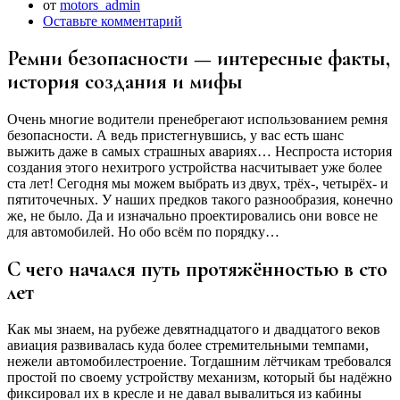
от
motors_admin
Оставьте комментарий
Ремни безопасности — интересные факты,
история создания и мифы
Очень многие водители пренебрегают использованием ремня
безопасности. А ведь пристегнувшись, у вас есть шанс
выжить даже в самых страшных авариях… Неспроста история
создания этого нехитрого устройства насчитывает уже более
ста лет! Сегодня мы можем выбрать из двух, трёх-, четырёх- и
пятиточечных. У наших предков такого разнообразия, конечно
же, не было. Да и изначально проектировались они вовсе не
для автомобилей. Но обо всём по порядку…
С чего начался путь протяжённостью в сто
лет
Как мы знаем, на рубеже девятнадцатого и двадцатого веков
авиация развивалась куда более стремительными темпами,
нежели автомобилестроение. Тогдашним лётчикам требовался
простой по своему устройству механизм, который бы надёжно
фиксировал их в кресле и не давал вывалиться из кабины