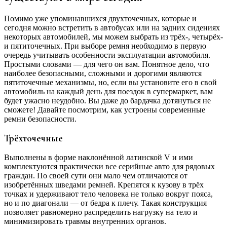
Помимо уже упоминавшихся двухточечных, которые и
сегодня можно встретить в автобусах или на задних сидениях
некоторых автомобилей, мы можем выбрать из трёх-, четырёх-
и пятиточечных. При выборе ремня необходимо в первую
очередь учитывать особенности эксплуатации автомобиля.
Простыми словами — для чего он вам. Понятное дело, что
наиболее безопасными, сложными и дорогими являются
пятиточечные механизмы, но, если вы установите его в свой
автомобиль на каждый день для поездок в супермаркет, вам
будет ужасно неудобно. Вы даже до бардачка дотянуться не
сможете! Давайте посмотрим, как устроены современные
ремни безопасности.
Трёхточечные
Выполнены в форме наклонённой латинской V и ими
комплектуются практически все серийные авто для рядовых
граждан. По своей сути они мало чем отличаются от
изобретённых шведами ремней. Крепятся к кузову в трёх
точках и удерживают тело человека не только вокруг пояса,
но и по диагонали — от бедра к плечу. Такая конструкция
позволяет равномерно распределить нагрузку на тело и
минимизировать травмы внутренних органов.