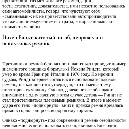
препятствий. Несмотря на все рекомендации,
тесты,статистику, доказательства, ими неохотно пользовались
сами автомобилисты, говоря, что чувствуют себя
«связанными»; их не приветствовали автопроизводители —
это же лишние«мучения» и затраты, которые повышают
стоимость машины.
Йохен Риндт, который погиб, неправильно
использовал ремень
Противники ремней безопасности частенько приводят пример
знаменитого гонщика Формулы-1 Йохена Риндта, который
умер во время Гран-при Италии в 1970 году. По иронии
судьбы, Риндт впервые согласился использовать поясной
ремень, так как до этого утверждал, что он мешает ему
пилотировать машину. Однако, далеко не все обращают
внимание на одну важную в этом случае деталь — Риндт не
стал пристегиваться плечевыми ремнями. В итоге в момент
удара его тело «поднырнуло» вниз и пряжка ремня врезалась
прямо в горло гонщика, вспоров ему гортань.
Однако «поднырнуть» под современный ремень безопасности
невозможно, если использовать его правильно. Еще один