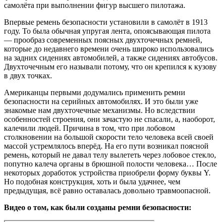
самолёта при выполнении фигур высшего пилотажа.
Впервые ремень безопасности установили в самолёт в 1913
году. То была обычная упругая лента, опоясывающая пилота
— прообраз современных поясных двухточечных ремней,
которые до недавнего времени очень широко использовались
на задних сидениях автомобилей, а также сидениях автобусов.
Двухточечным его называли потому, что он крепился к кузову
в двух точках.
Американцы первыми додумались применить ремни
безопасности на серийных автомобилях. И это были уже
знакомые нам двухточечные механизмы. Но вследствии
особенностей строения, они зачастую не спасали, а, наоборот,
калечили людей. Причина в том, что при лобовом
столкновении на большой скорости тело человека всей своей
массой устремлялось вперёд. На его пути возникал поясной
ремень, который не давал телу вылететь через лобовое стекло,
попутно калеча органы в брюшной полости человека… После
некоторых доработок устройства приобрели форму буквы Y.
Но подобная конструкция, хоть и была удачнее, чем
предыдущая, всё равно оставалась довольно травмоопасной.
Видео о том, как были созданы ремни безопасности: