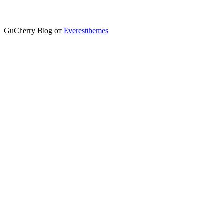
GuCherry Blog от
Everestthemes