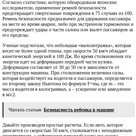
Согласно статистике, которую обнародовали японские
исследователи, применение ремней безопасности
предотвращает смертельные повреждения в 75 случаях из 100.
Ремень безопасности предназначен для удержания пассажира
на месте во время аварии, либо при экстренном торможении и
предупреждает удары о части салона или вылет пассажиров за
его пределы.
Ученые подсчитали, что небольшая «малолитражка», которая
весит не более одной тонны, при скорости 50 км/ч обладает
кинетической энергией в 100 Дж. Во время столкновения эта
энергия идет на деформацию передней части кузова.
Деформация составляет от 30 до 50 см в зависимости от
конструкции машины. При столкновении величина силы,
которая воздействует на водителя и пассажиров, определяется
по второму закону Ньютона по формуле F=ma, где m – это
масса водителя в килограммах, а – ускорение или замедление
в м/с2.
Читать статью
Безопасность ребенка в машине
Давайте произведем простые расчеты. Если авто, которое
двигается со скоростью 50 км/ч, сталкивается с неподвижным
препятствием, а деформация передней части его кузова