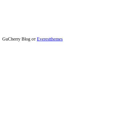
GuCherry Blog от
Everestthemes