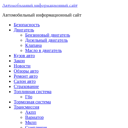
Перейти
Автомобильный информационный сайт
к
содержимому
Автомобильный информационный сайт
Безопасность
Двигатель
Бензиновый двигатель
Дизельный двигатель
Клапана
Масло в двигатель
Кузов авто
Закон
Новости
Обзоры авто
Ремонт авто
Салон авто
Страхование
Топливная система
Гбо
Тормозная система
Трансмиссия
Акпп
Вариатор
Мкпп
Сцепление