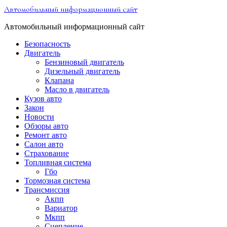
Перейти
Автомобильный информационный сайт
к
содержимому
Автомобильный информационный сайт
Безопасность
Двигатель
Бензиновый двигатель
Дизельный двигатель
Клапана
Масло в двигатель
Кузов авто
Закон
Новости
Обзоры авто
Ремонт авто
Салон авто
Страхование
Топливная система
Гбо
Тормозная система
Трансмиссия
Акпп
Вариатор
Мкпп
Сцепление