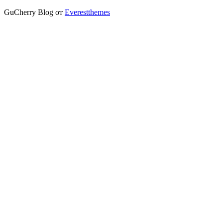
GuCherry Blog от
Everestthemes