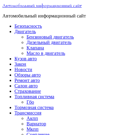
Перейти
Автомобильный информационный сайт
к
содержимому
Автомобильный информационный сайт
Безопасность
Двигатель
Бензиновый двигатель
Дизельный двигатель
Клапана
Масло в двигатель
Кузов авто
Закон
Новости
Обзоры авто
Ремонт авто
Салон авто
Страхование
Топливная система
Гбо
Тормозная система
Трансмиссия
Акпп
Вариатор
Мкпп
Сцепление